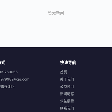
暂无新闻
方式
快速导航
309260655
首页
6979982@qq.com
关于我们
西安市莲湖区
公益项目
新闻动态
公益展示
联系我们