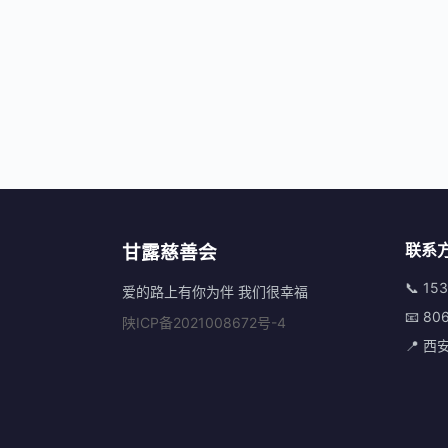
联系
甘露慈善会
📞 15
爱的路上有你为伴 我们很幸福
📧 80
陕ICP备2021008672号-4
📍 