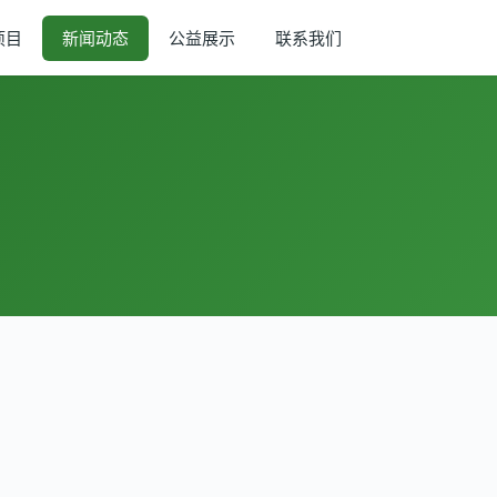
项目
新闻动态
公益展示
联系我们