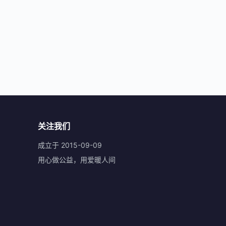
关注我们
成立于 2015-09-09
用心做公益，用爱暖人间