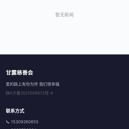
暂无新闻
甘露慈善会
爱的路上有你为伴 我们很幸福
陕ICP备2021008672号-4
联系方式
📞 15309260655