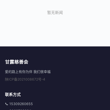
暂无新闻
甘露慈善会
爱的路上有你为伴 我们很幸福
陕ICP备2021008672号-4
联系方式
📞 15309260655