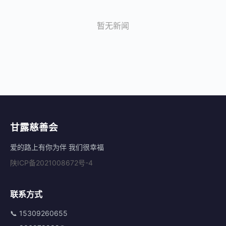
暂无新闻
甘露慈善会
爱的路上有你为伴 我们很幸福
陕ICP备2021008672号-4
联系方式
📞 15309260655