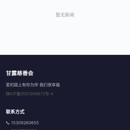
暂无新闻
甘露慈善会
爱的路上有你为伴 我们很幸福
陕ICP备2021008672号-4
联系方式
📞 15309260655