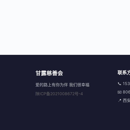
联系
甘露慈善会
📞 15
爱的路上有你为伴 我们很幸福
📧 80
陕ICP备2021008672号-4
📍 