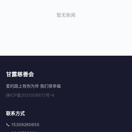
暂无新闻
甘露慈善会
爱的路上有你为伴 我们很幸福
陕ICP备2021008672号-4
联系方式
📞 15309260655